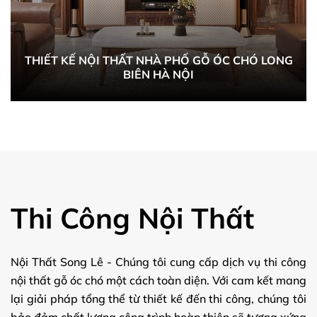
THIẾT KẾ NỘI THẤT NHÀ PHỐ GỖ ÓC CHÓ LONG
BIÊN HÀ NỘI
Thi Công Nội Thất
Nội Thất Song Lê - Chúng tôi cung cấp dịch vụ thi công
nội thất gỗ óc chó một cách toàn diện. Với cam kết mang
lại giải pháp tổng thể từ thiết kế đến thi công, chúng tôi
bảo đảm chất lượng công trình hoàn thiện sẽ tương xứng