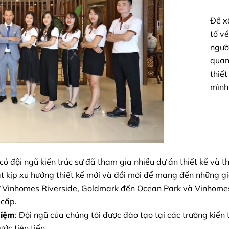
Để x
tố v
ngườ
quan
thiế
mình
 có đội ngũ kiến trúc sư đã tham gia nhiều dự án thiết kế và t
ắt kịp xu hướng thiết kế mới và đổi mới để mang đến những g
ừ Vinhomes Riverside, Goldmark đến Ocean Park và Vinhomes 
 cấp.
hiệm
: Đội ngũ của chúng tôi được đào tạo tại các trường kiến
ước tiên tiến.