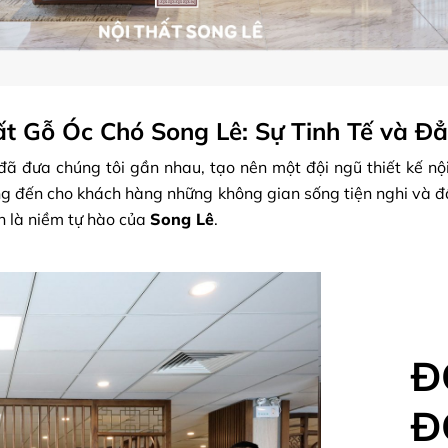
ất Gỗ Óc Chó Song Lê: Sự Tinh Tế và Đ
ã đưa chúng tôi gần nhau, tạo nên một đội ngũ thiết kế nộ
ng đến cho khách hàng những không gian sống tiện nghi và đ
h là niềm tự hào của
Song Lê
.
Đ
Đ