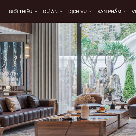
GIỚI THIỆU
DỰ ÁN
DỊCH VỤ
SẢN PHẨM
V