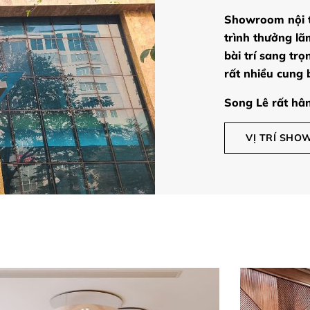
Showroom nội t
trình thưởng lã
bài trí sang tr
rất nhiều cung
Song Lê rất hân
VỊ TRÍ SH