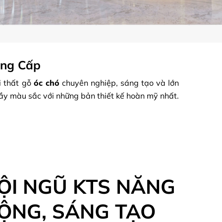
ẳng Cấp
i thất gỗ
óc chó
chuyên nghiệp, sáng tạo và lớn
ầy màu sắc với những bản thiết kế hoàn mỹ nhất.
ỘI NGŨ KTS NĂNG
ỘNG, SÁNG TẠO