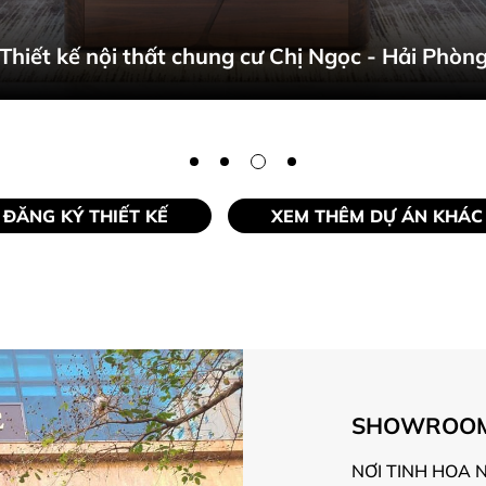
Thiết kế nội thất chung cư Anh Dũng
ĐĂNG KÝ THIẾT KẾ
XEM THÊM DỰ ÁN KHÁC
SHOWROOM 
NƠI TINH HOA 