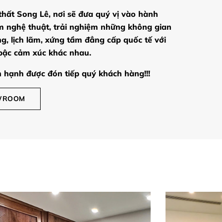
hất Song Lê, nơi sẽ đưa quý vị vào hành
m nghệ thuật, trải nghiệm những không gian
ọng, lịch lãm, xứng tầm đẳng cấp quốc tế với
 bậc cảm xúc khác nhau.
 hạnh được đón tiếp quý khách hàng!!!
OWROOM