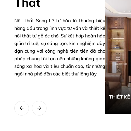
Thất
Nội Thất Song Lê tự hào là thương hiệu
hàng đầu trong lĩnh vực tư vấn và thiết kế
nội thất từ gỗ óc chó. Sự kết hợp hoàn hảo
giữa trí tuệ, sự sáng tạo, kinh nghiệm dày
dặn cùng với công nghệ tiên tiến đã cho
phép chúng tôi tạo nên những không gian
sống xa hoa và tiêu chuẩn cao, từ những
ngôi nhà phố đến các biệt thự lộng lẫy.
T KẾ NỘI THẤT NHÀ PHỐ ANH TUYẾN -
THIẾT K
QUẢNG NINH