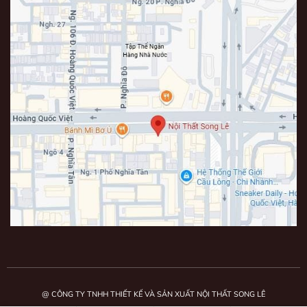
@ CÔNG TY TNHH THIẾT KẾ VÀ SẢN XUẤT NỘI THẤT SONG LÊ