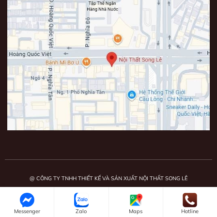
@ CÔNG TY TNHH THIẾT KẾ VÀ SẢN XUẤT NỘI THẤT SONG LÊ
Mã số doanh nghiệp: 0108808875. Giấy chứng nhận đăng ký doanh nghiệp do
Chi cục Thuế khu vực Thạch Thất - Quốc Oai.
Messenger
Zalo
Maps
Hotline