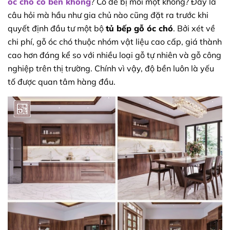
óc chó có bền không
? Có dễ bị mối mọt không? Đây là
câu hỏi mà hầu như gia chủ nào cũng đặt ra trước khi
quyết định đầu tư một bộ
tủ bếp gỗ óc chó
. Bởi xét về
chi phí, gỗ óc chó thuộc nhóm vật liệu cao cấp, giá thành
cao hơn đáng kể so với nhiều loại gỗ tự nhiên và gỗ công
nghiệp trên thị trường. Chính vì vậy, độ bền luôn là yếu
tố được quan tâm hàng đầu.