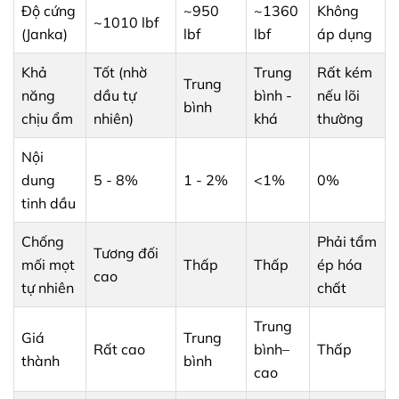
Độ cứng
~950
~1360
Không
~1010 lbf
(Janka)
lbf
lbf
áp dụng
Khả
Tốt (nhờ
Trung
Rất kém
Trung
năng
dầu tự
bình -
nếu lõi
bình
chịu ẩm
nhiên)
khá
thường
Nội
dung
5 - 8%
1 - 2%
<1%
0%
tinh dầu
Chống
Phải tẩm
Tương đối
mối mọt
Thấp
Thấp
ép hóa
cao
tự nhiên
chất
Trung
Giá
Trung
Rất cao
bình–
Thấp
thành
bình
cao