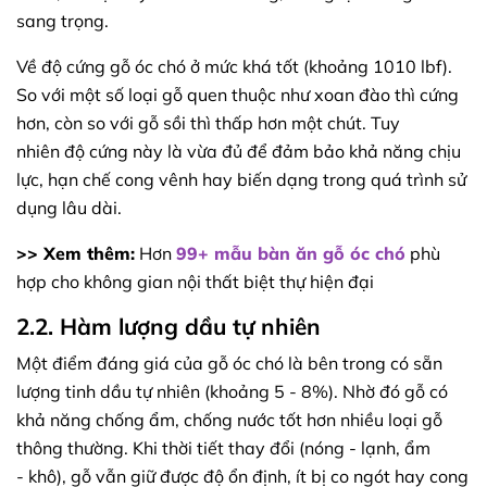
sang trọng.
Về độ cứng gỗ óc chó ở mức khá tốt (khoảng 1010 lbf).
So với một số loại gỗ quen thuộc như xoan đào thì cứng
hơn, còn so với gỗ sồi thì thấp hơn một chút. Tuy
nhiên độ cứng này là vừa đủ để đảm bảo khả năng chịu
lực, hạn chế cong vênh hay biến dạng trong quá trình sử
dụng lâu dài.
>> Xem thêm:
Hơn
99+ mẫu bàn ăn gỗ óc chó
phù
hợp cho không gian nội thất biệt thự hiện đại
2.2. Hàm lượng dầu tự nhiên
Một điểm đáng giá của gỗ óc chó là bên trong có sẵn
lượng tinh dầu tự nhiên (khoảng 5 - 8%). Nhờ đó gỗ có
khả năng chống ẩm, chống nước tốt hơn nhiều loại gỗ
thông thường. Khi thời tiết thay đổi (nóng - lạnh, ẩm
- khô), gỗ vẫn giữ được độ ổn định, ít bị co ngót hay cong