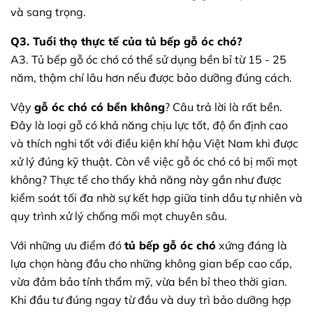
và sang trọng.
Q3. Tuổi thọ thực tế của tủ bếp gỗ óc chó?
A3. Tủ bếp gỗ óc chó có thể sử dụng bền bỉ từ 15 - 25
năm, thậm chí lâu hơn nếu được bảo dưỡng đúng cách.
Vậy
gỗ óc chó có bền không
? Câu trả lời là rất bền.
Đây là loại gỗ có khả năng chịu lực tốt, độ ổn định cao
và thích nghi tốt với điều kiện khí hậu Việt Nam khi được
xử lý đúng kỹ thuật. Còn về việc gỗ óc chó có bị mối mọt
không? Thực tế cho thấy khả năng này gần như được
kiểm soát tối đa nhờ sự kết hợp giữa tinh dầu tự nhiên và
quy trình xử lý chống mối mọt chuyên sâu.
Với những ưu điểm đó
tủ bếp gỗ óc chó
xứng đáng là
lựa chọn hàng đầu cho những không gian bếp cao cấp,
vừa đảm bảo tính thẩm mỹ, vừa bền bỉ theo thời gian.
Khi đầu tư đúng ngay từ đầu và duy trì bảo dưỡng hợp