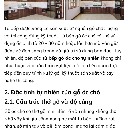
Tủ bếp được Song Lê sản xuất từ nguồn gỗ chất lượng
và thi công đúng kỹ thuật, tủ bếp gỗ óc chó có thể sử
dụng ổn định từ 20 - 30 năm hoặc lâu hơn mà vẫn giữ
được vẻ đẹp sang trọng và giá trị sử dụng ban đầu. Tuy
nhiên, độ bền của
tủ bếp gỗ óc chó tự nhiên
không chỉ
phụ thuộc vào bản thân vật liệu mà còn liên quan trực
tiếp đến quy trình xử lý gỗ, kỹ thuật sản xuất và tay
nghề thi công.
2. Đặc tính tự nhiên của gỗ óc chó
2.1. Cấu trúc thớ gỗ và độ cứng
Gỗ óc chó có thớ gỗ mịn, nhìn rõ vân nhưng không thô.
Nhờ vậy khi gia công xong bề mặt tủ bếp thường rất
nhẵn, sờ mịn tay và dễ làm bóng, mang lại cảm giác