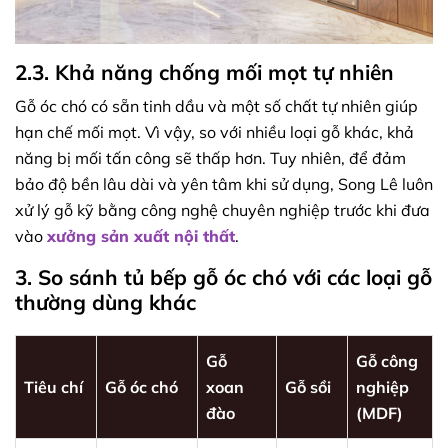
2.3. Khả năng chống mối mọt tự nhiên
Gỗ óc chó có sẵn tinh dầu và một số chất tự nhiên giúp
hạn chế mối mọt. Vì vậy, so với nhiều loại gỗ khác, khả
năng bị mối tấn công sẽ thấp hơn. Tuy nhiên, để đảm
bảo độ bền lâu dài và yên tâm khi sử dụng, Song Lê luôn
xử lý gỗ kỹ bằng công nghệ chuyên nghiệp trước khi đưa
vào
xưởng sản xuất nội thất
.
3. So sánh tủ bếp gỗ óc chó với các loại gỗ
thường dùng khác
Gỗ
Gỗ công
Tiêu chí
Gỗ óc chó
xoan
Gỗ sồi
nghiệp
đào
(MDF)