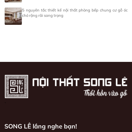
5 nguyên tắc thiết kế nội thất phòng bếp chung cư gỗ óc
chó rộng rãi sang trọng
`
SONG LÊ lắng nghe bạn!