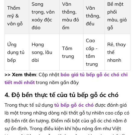
Sang
Vân
Bề mặt
Thẩm
Vân
trọng, vân
thẳng,
phối
mỹ &
thẳng,
xoáy độc
màu đỏ
màu, giả
vân gỗ
đều
đáo
ấm
gỗ
Cao
Ứng
Hạng
Rẻ, thay
Tầm
cấp -
dụng tủ
sang, lâu
thế
trung
tầm
bếp
dài
nhanh
trung
>> Xem thêm
: Cập nhật
báo giá tủ bếp gỗ óc chó chi
tiết mới nhất
trong năm gần đây
4. Độ bền thực tế của tủ bếp gỗ óc chó
Trong thực tế sử dụng
tủ bếp gỗ óc chó
được đánh giá
là một trong những dòng nội thất gỗ tự nhiên cao cấp có
độ bền rất ấn tượng. Điểm nổi bật của gỗ óc chó nằm ở
sự ổn định. Trong điều kiện khí hậu nóng ẩm như Việt