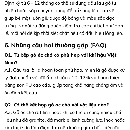
Định kỳ từ 6 - 12 tháng có thể sử dụng dầu lau gỗ tự
nhiên hoặc sáp chuyên dụng để bổ sung lớp bảo vệ,
giúp bề mặt luôn giữ được độ bóng và màu sắc đặc
trưng. Ngoài ra đừng quên kiểm tra các chi tiết như bản
lề, mối nối để kịp thời siết chặt nếu có dấu hiệu lỏng lẻo.
6. Những câu hỏi thường gặp (FAQ)
Q1. Tủ bếp gỗ óc chó có phù hợp với khí hậu Việt
Nam?
A1. Câu trả lời là hoàn toàn phù hợp, miễn là gỗ được xử
lý đạt chuẩn với độ ẩm khoảng 10–12% và hoàn thiện
bằng sơn PU cao cấp, giúp tăng khả năng chống ẩm và
ổn định kết cấu.
Q2. Có thể kết hợp gỗ óc chó với vật liệu nào?
A2. Gỗ óc chó rất linh hoạt khi có thể đi cùng nhiều chất
liệu như đá granite, đá marble, kính cường lực, inox hoặc
kim loại sơn tĩnh điện, tạo nên không gian bếp hiện đại