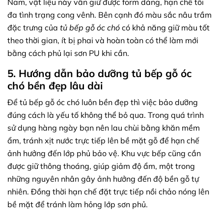
Nam, vật liệu này vẫn giữ được form dáng, hạn chế tối
đa tình trạng cong vênh. Bên cạnh đó màu sắc nâu trầm
đặc trưng của
tủ bếp gỗ óc chó
có khả năng giữ màu tốt
theo thời gian, ít bị phai và hoàn toàn có thể làm mới
bằng cách phủ lại sơn PU khi cần.
5. Hướng dẫn bảo dưỡng tủ bếp gỗ óc
chó bền đẹp lâu dài
Để tủ bếp gỗ óc chó luôn bền đẹp thì việc bảo dưỡng
đúng cách là yếu tố không thể bỏ qua. Trong quá trình
sử dụng hàng ngày bạn nên lau chùi bằng khăn mềm
ẩm, tránh xịt nước trực tiếp lên bề mặt gỗ để hạn chế
ảnh hưởng đến lớp phủ bảo vệ. Khu vực bếp cũng cần
được giữ thông thoáng, giúp giảm độ ẩm, một trong
những nguyên nhân gây ảnh hưởng đến độ bền gỗ tự
nhiên. Đồng thời hạn chế đặt trực tiếp nồi chảo nóng lên
bề mặt để tránh làm hỏng lớp sơn phủ.