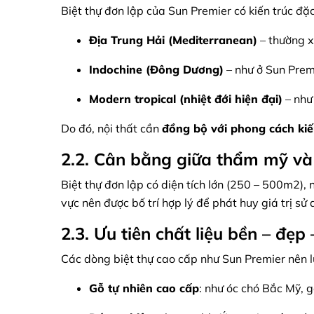
Biệt thự đơn lập của Sun Premier có kiến trúc đặc
Địa Trung Hải (Mediterranean)
– thường x
Indochine (Đông Dương)
– như ở Sun Prem
Modern tropical (nhiệt đới hiện đại)
– như
Do đó, nội thất cần
đồng bộ với phong cách kiế
2.2. Cân bằng giữa thẩm mỹ v
Biệt thự đơn lập có diện tích lớn (250 – 500m2), n
vực nên được bố trí hợp lý để phát huy giá trị sử 
2.3. Ưu tiên chất liệu bền – đẹp
Các dòng biệt thự cao cấp như Sun Premier nên lự
Gỗ tự nhiên cao cấp
: như óc chó Bắc Mỹ, g