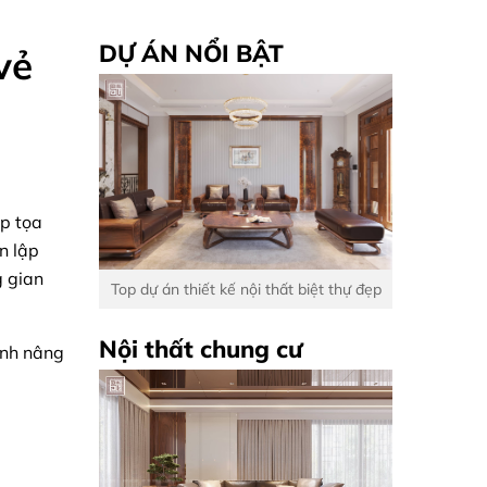
DỰ ÁN NỔI BẬT
vẻ
ập tọa
ơn lập
g gian
Top dự án thiết kế nội thất biệt thự đẹp
Nội thất chung cư
rình nâng