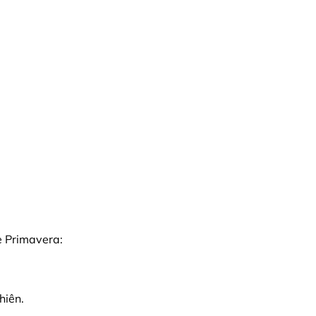
e Primavera:
hiên.