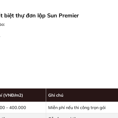
ất biệt thự đơn lập Sun Premier
ào:
.
hí (VNĐ/m2)
Ghi chú
00 – 400.000
Miễn phí nếu thi công trọn gói