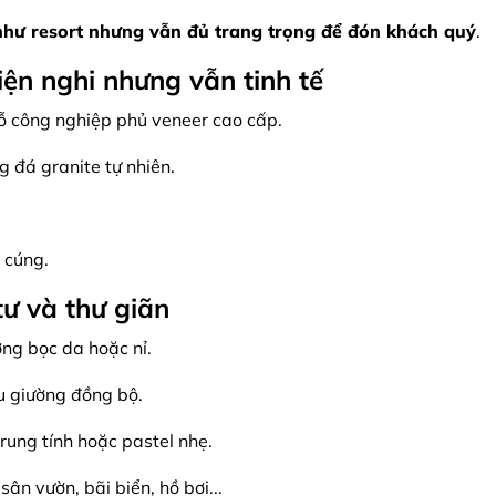
như resort nhưng vẫn đủ trang trọng để đón khách quý
.
iện nghi nhưng vẫn tinh tế
gỗ công nghiệp phủ veneer cao cấp.
 đá granite tự nhiên.
 cúng.
tư và thư giãn
ờng bọc da hoặc nỉ.
u giường đồng bộ.
rung tính hoặc pastel nhẹ.
sân vườn, bãi biển, hồ bơi...