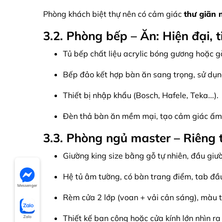
Phòng khách biệt thự nên có cảm giác
thư giãn 
3.2. Phòng bếp – Ăn: Hiện đại, t
Tủ bếp chất liệu acrylic bóng gương hoặc 
Bếp đảo kết hợp bàn ăn sang trọng, sử dụng
Thiết bị nhập khẩu (Bosch, Hafele, Teka...).
Đèn thả bàn ăn mềm mại, tạo cảm giác ấm
3.3. Phòng ngủ master – Riêng 
Giường king size bằng gỗ tự nhiên, đầu giư
Hệ tủ âm tường, có bàn trang điểm, tab đầ
Messenger
Rèm cửa 2 lớp (voan + vải cản sáng), màu t
Thiết kế ban công hoặc cửa kính lớn nhìn ra 
Zalo