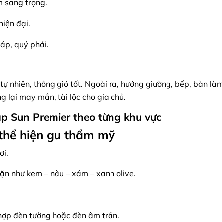
m sang trọng.
hiện đại.
áp, quý phái.
tự nhiên, thông gió tốt. Ngoài ra, hướng giường, bếp, bàn làm 
 lại may mắn, tài lộc cho gia chủ.
 lập Sun Premier theo từng khu vực
 thể hiện gu thẩm mỹ
ơi.
ặn như kem – nâu – xám – xanh olive.
 hợp đèn tường hoặc đèn âm trần.