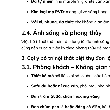
Đá tự nhiên
: như marble Ý, granite vân xá
Kim loại mạ PVD
: mang lại vẻ sáng bóng, 
Vải nỉ, nhung, da thật
: cho không gian ấm 
2.4. Ánh sáng và phong thủy
Việc bố trí nội thất nên tận dụng tối đa ánh sáng 
cũng nên được tư vấn kỹ theo phong thủy để mang
3. Gợi ý bố trí nội thất biệt thự đơn
3.1. Phòng khách – Không gian
Thiết kế mở
nối liền với sân vườn hoặc hồ b
Sofa da hoặc nỉ cao cấp
, phối màu nhã nh
Bàn trà mặt đá, chân inox mạ vàng
.
Đèn chùm pha lê hoặc đồng cổ điển
, kết