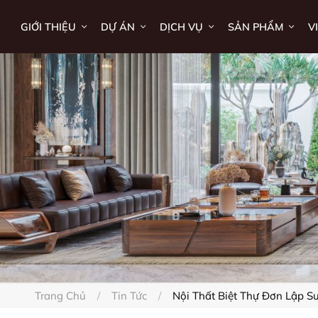
GIỚI THIỆU
DỰ ÁN
DỊCH VỤ
SẢN PHẨM
V
Trang Chủ
Tin Tức
Nội Thất Biệt Thự Đơn Lập S