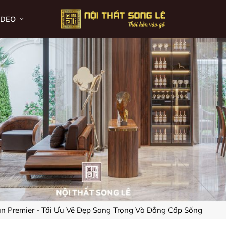
IDEO
un Premier - Tối Ưu Vẻ Đẹp Sang Trọng Và Đẳng Cấp Sống