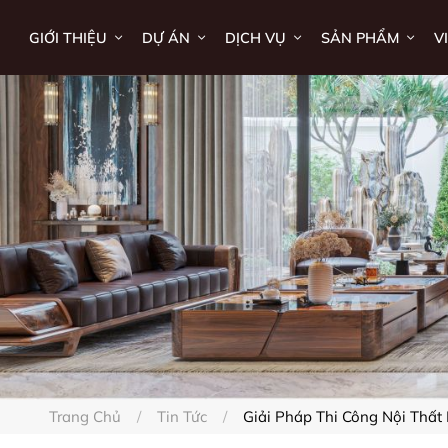
GIỚI THIỆU
DỰ ÁN
DỊCH VỤ
SẢN PHẨM
V
Trang Chủ
Tin Tức
Giải Pháp Thi Công Nội Thấ