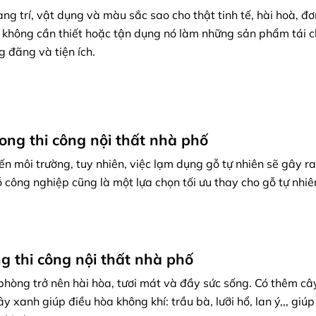
rang trí, vật dụng và màu sắc sao cho thật tinh tế, hài hoà, đ
 không cần thiết hoặc tận dụng nó làm những sản phẩm tái c
g đãng và tiện ích.
trong thi công nội thất nhà phố
ến môi trường, tuy nhiên, việc lạm dụng gỗ tự nhiên sẽ gây ra
 công nghiệp cũng là một lựa chọn tối ưu thay cho gỗ tự nhi
ng thi công nội thất nhà phố
hòng trở nên hài hòa, tươi mát và đầy sức sống. Có thêm câ
 xanh giúp điều hòa không khí: trầu bà, lưỡi hổ, lan ý,,, giúp