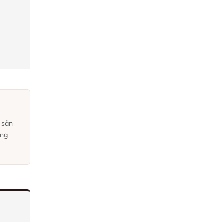
, sản
ởng