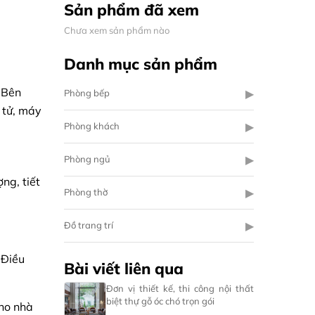
Sản phẩm đã xem
Chưa xem sản phẩm nào
Danh mục sản phẩm
 Bên
▶
Phòng bếp
 tử, máy
▶
Phòng khách
▶
Phòng ngủ
ng, tiết
▶
Phòng thờ
▶
Đồ trang trí
 Điều
Bài viết liên qua
Đơn vị thiết kế, thi công nội thất
biệt thự gỗ óc chó trọn gói
cho nhà