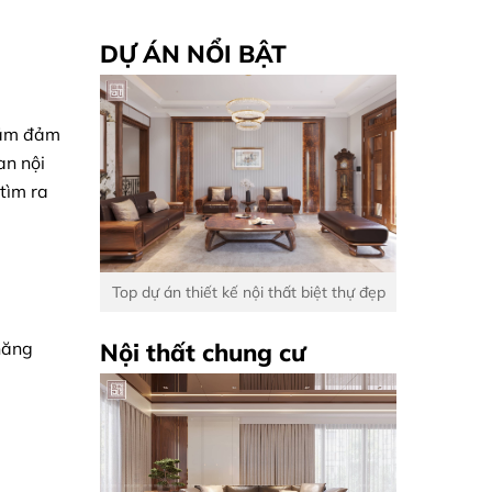
DỰ ÁN NỔI BẬT
nhằm đảm
an nội
tìm ra
Top dự án thiết kế nội thất biệt thự đẹp
Nội thất chung cư
năng