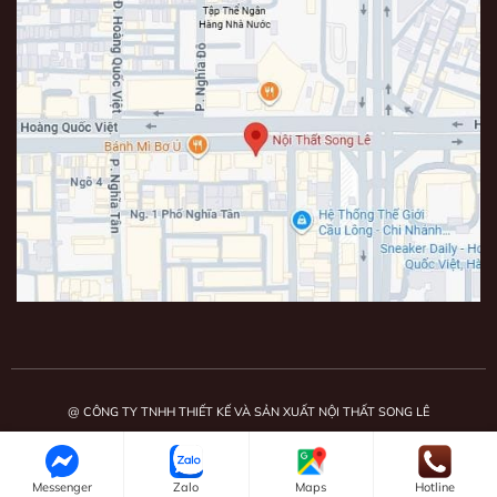
@ CÔNG TY TNHH THIẾT KẾ VÀ SẢN XUẤT NỘI THẤT SONG LÊ
Mã số doanh nghiệp: 0108808875. Giấy chứng nhận đăng ký doanh nghiệp do
Chi cục Thuế khu vực Thạch Thất - Quốc Oai.
Messenger
Zalo
Maps
Hotline