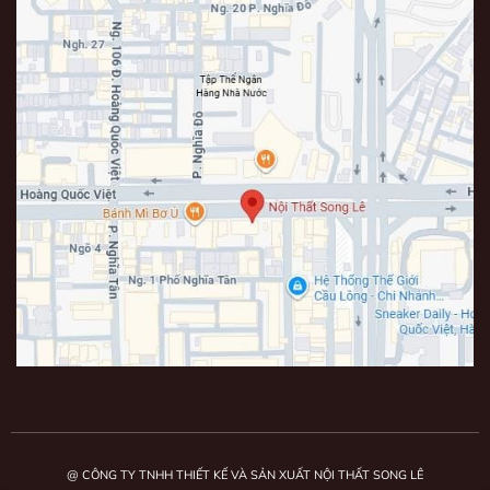
@ CÔNG TY TNHH THIẾT KẾ VÀ SẢN XUẤT NỘI THẤT SONG LÊ