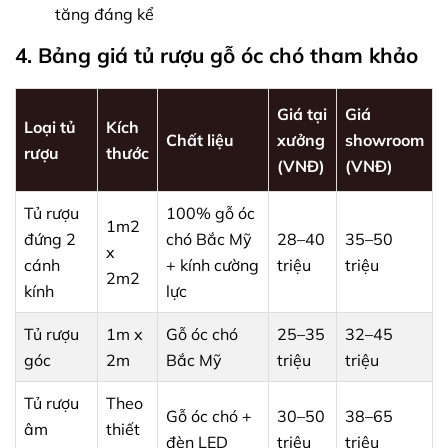
tăng đáng kể
4. Bảng giá tủ rượu gỗ óc chó tham khảo
Giá tại
Giá
Loại tủ
Kích
Chất liệu
xưởng
showroom
rượu
thước
(VNĐ)
(VNĐ)
Tủ rượu
100% gỗ óc
1m2
đứng 2
chó Bắc Mỹ
28–40
35–50
x
cánh
+ kính cường
triệu
triệu
2m2
kính
lực
Tủ rượu
1m x
Gỗ óc chó
25–35
32–45
góc
2m
Bắc Mỹ
triệu
triệu
Tủ rượu
Theo
Gỗ óc chó +
30–50
38–65
âm
thiết
đèn LED
triệu
triệu