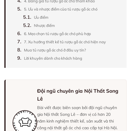
4.
4. Bảng giá tủ rượu gỗ óc chó tham khảo
5.
5. Ưu và nhược điểm của tủ rượu gỗ óc chó
5.1.
Ưu điểm
5.2.
Nhược điểm
6.
6. Mẹo chọn tủ rượu gỗ óc chó phù hợp
7.
7. Xu hướng thiết kế tủ rượu gỗ óc chó hiện nay
8.
Mua tủ rượu gỗ óc chó ở đâu uy tín?
9.
Lời khuyên dành cho khách hàng
Đội ngũ chuyên gia Nội Thất Song
Lê
Bài viết được biên soạn bởi đội ngũ chuyên
gia Nội thất Song Lê – đơn vị có hơn 20
năm kinh nghiệm thiết kế, sản xuất và thi
công nội thất gỗ óc chó cao cấp tại Hà Nội.