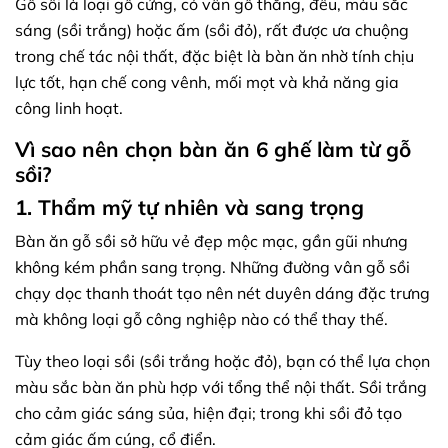
Gỗ sồi là loại gỗ cứng, có vân gỗ thẳng, đều, màu sắc
sáng (sồi trắng) hoặc ấm (sồi đỏ), rất được ưa chuộng
trong chế tác nội thất, đặc biệt là bàn ăn nhờ tính chịu
lực tốt, hạn chế cong vênh, mối mọt và khả năng gia
công linh hoạt.
Vì sao nên chọn bàn ăn 6 ghế làm từ gỗ
sồi?
1. Thẩm mỹ tự nhiên và sang trọng
Bàn ăn gỗ sồi sở hữu vẻ đẹp mộc mạc, gần gũi nhưng
không kém phần sang trọng. Những đường vân gỗ sồi
chạy dọc thanh thoát tạo nên nét duyên dáng đặc trưng
mà không loại gỗ công nghiệp nào có thể thay thế.
Tùy theo loại sồi (sồi trắng hoặc đỏ), bạn có thể lựa chọn
màu sắc bàn ăn phù hợp với tổng thể nội thất. Sồi trắng
cho cảm giác sáng sủa, hiện đại; trong khi sồi đỏ tạo
cảm giác ấm cúng, cổ điển.