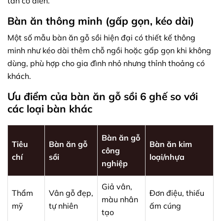
tân cổ điển.
Bàn ăn thông minh (gấp gọn, kéo dài)
Một số mẫu bàn ăn gỗ sồi hiện đại có thiết kế thông
minh như kéo dài thêm chỗ ngồi hoặc gấp gọn khi không
dùng, phù hợp cho gia đình nhỏ nhưng thỉnh thoảng có
khách.
Ưu điểm của bàn ăn gỗ sồi 6 ghế so với
các loại bàn khác
Bàn ăn gỗ
Tiêu
Bàn ăn gỗ
Bàn ăn kim
công
chí
sồi
loại/nhựa
nghiệp
Giả vân,
Thẩm
Vân gỗ đẹp,
Đơn điệu, thiếu
màu nhân
mỹ
tự nhiên
ấm cúng
tạo