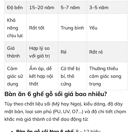
Độ bền
15–20 năm
5–7 năm
3–5 năm
Khả
năng
Rất tốt
Trung bình
Yếu
chịu lực
Giá
Hợp lý so
Rẻ
Rất rẻ
thành
với giá trị
Cảm
Ấm áp, dễ
Có thể bị
Thường thiếu
giác sử
kết hợp nội
bí, thô
cảm giác sang
dụng
thất
cứng
trọng
Bàn ăn 6 ghế gỗ sồi giá bao nhiêu?
Tùy theo chất liệu sồi (Mỹ hay Nga), kiểu dáng, độ dày
mặt bàn, loại sơn phủ (PU, UV, O7...) và độ chi tiết chạm
khắc mà giá thành có thể dao động từ:
Bàn ăn gỗ sồi Nga 6 ghế
: 8 – 12 triệu