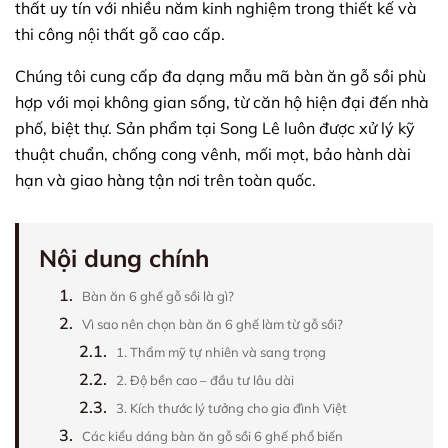
thất uy tín với nhiều năm kinh nghiệm trong thiết kế và
thi công nội thất gỗ cao cấp.
Chúng tôi cung cấp đa dạng mẫu mã bàn ăn gỗ sồi phù
hợp với mọi không gian sống, từ căn hộ hiện đại đến nhà
phố, biệt thự. Sản phẩm tại Song Lê luôn được xử lý kỹ
thuật chuẩn, chống cong vênh, mối mọt, bảo hành dài
hạn và giao hàng tận nơi trên toàn quốc.
Nội dung chính
1.
Bàn ăn 6 ghế gỗ sồi là gì?
2.
Vì sao nên chọn bàn ăn 6 ghế làm từ gỗ sồi?
2.1.
1. Thẩm mỹ tự nhiên và sang trọng
2.2.
2. Độ bền cao – đầu tư lâu dài
2.3.
3. Kích thước lý tưởng cho gia đình Việt
3.
Các kiểu dáng bàn ăn gỗ sồi 6 ghế phổ biến