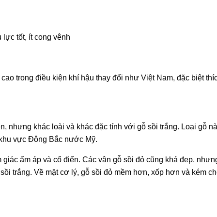
lực tốt, ít cong vênh
cao trong điều kiện khí hậu thay đổi như Việt Nam, đặc biệt th
ên, nhưng khác loài và khác đặc tính với gỗ sồi trắng. Loại gỗ 
 khu vực Đông Bắc nước Mỹ.
m giác ấm áp và cổ điển. Các vân gỗ sồi đỏ cũng khá đẹp, nhưn
ồi trắng. Về mặt cơ lý, gỗ sồi đỏ mềm hơn, xốp hơn và kém c