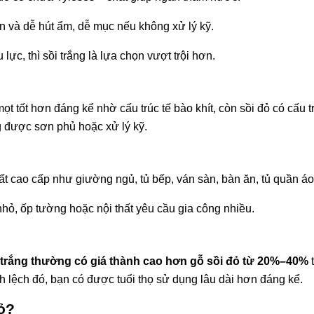
 và dễ hút ẩm, dễ mục nếu không xử lý kỹ.
ực, thì sồi trắng là lựa chọn vượt trội hơn.
t tốt hơn đáng kể nhờ cấu trúc tế bào khít, còn sồi đỏ có cấu 
 được sơn phủ hoặc xử lý kỹ.
cao cấp như giường ngủ, tủ bếp, ván sàn, bàn ăn, tủ quần áo,
nhỏ, ốp tường hoặc nội thất yêu cầu gia công nhiều.
 trắng thường có giá thành cao hơn gỗ sồi đỏ từ 20%–40%
t
 lệch đó, bạn có được tuổi thọ sử dụng lâu dài hơn đáng kể.
ỏ?