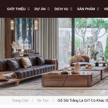
GIỚI THIỆU
DỰ ÁN
DỊCH VỤ
SẢN PHẨM
V
Trang Chủ
Tin Tức
Gỗ Sồi Trắng Là Gì? Có Khác G