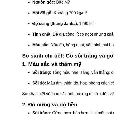
Nguồn gốc:
Bắc Mỹ
Mật độ gỗ:
Khoảng 700 kg/m³
Độ cứng (thang Janka):
1290 lbf
Tính chất:
Dễ gia công, ít co ngót nhưng k
Màu sắc:
Nâu đỏ, hồng nhạt, vân hình núi h
So sánh chi tiết: Gỗ sồi trắng và g
1.
Màu sắc và thẩm mỹ
Sồi trắng:
Tông màu nhẹ, sáng, vân thẳng, dễ 
Sồi đỏ:
Màu ấm, thiên đỏ, hợp phong cách cổ 
Sự khác biệt về màu sắc ảnh hưởng rất lớn đến việ
2.
Độ cứng và độ bền
Sồi trắng:
Cứng hơn, bền hơn, ít bị mối mọt 