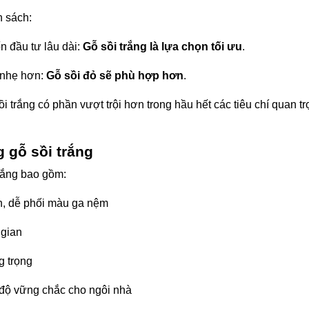
n sách:
n đầu tư lâu dài:
Gỗ sồi trắng là lựa chọn tối ưu
.
 nhẹ hơn:
Gỗ sồi đỏ sẽ phù hợp hơn
.
i trắng có phần vượt trội hơn trong hầu hết các tiêu chí quan t
 gỗ sồi trắng
trắng bao gồm:
n, dễ phối màu ga nệm
 gian
g trọng
 độ vững chắc cho ngôi nhà