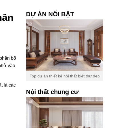
DỰ ÁN NỔI BẬT
hân
 phân bố
 nhờ vào
Top dự án thiết kế nội thất biệt thự đẹp
t là các
Nội thất chung cư