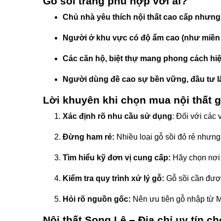
Gỗ sồi trắng phù hợp với ai?
Chủ nhà yêu thích nội thất cao cấp nhưng
Người ở khu vực có độ ẩm cao (như miền 
Các căn hộ, biệt thự mang phong cách hiệ
Người dùng đề cao sự bền vững, đầu tư lâ
Lời khuyên khi chọn mua nội thất g
Xác định rõ nhu cầu sử dụng
: Đối với các 
Đừng ham rẻ:
Nhiều loại gỗ sồi đỏ rẻ nhưn
Tìm hiểu kỹ đơn vị cung cấp:
Hãy chọn nơi u
Kiểm tra quy trình xử lý gỗ:
Gỗ sồi cần được
Hỏi rõ nguồn gốc:
Nên ưu tiên gỗ nhập từ M
Nội thất Song Lê – Địa chỉ uy tín 