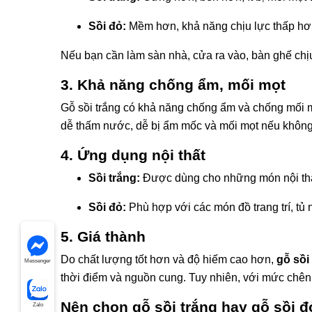
Sồi đỏ:
Mềm hơn, khả năng chịu lực thấp hơn
Nếu bạn cần làm sàn nhà, cửa ra vào, bàn ghế chịu l
3.
Khả năng chống ẩm, mối mọt
Gỗ sồi trắng có khả năng chống ẩm và chống mối mọ
dễ thấm nước, dễ bị ẩm mốc và mối mọt nếu không
4.
Ứng dụng nội thất
Sồi trắng:
Được dùng cho những món nội thất 
Sồi đỏ:
Phù hợp với các món đồ trang trí, tủ 
5.
Giá thành
Do chất lượng tốt hơn và độ hiếm cao hơn,
gỗ sồi
Messenger
thời điểm và nguồn cung. Tuy nhiên, với mức chênh
Nên chọn gỗ sồi trắng hay gỗ sồi đ
Zalo