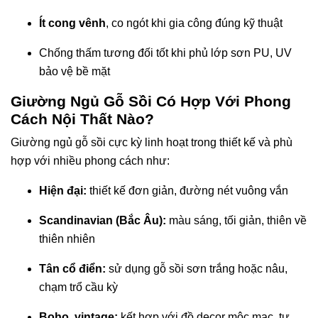
Ít cong vênh
, co ngót khi gia công đúng kỹ thuật
Chống thấm tương đối tốt khi phủ lớp sơn PU, UV
bảo vệ bề mặt
Giường Ngủ Gỗ Sồi Có Hợp Với Phong
Cách Nội Thất Nào?
Giường ngủ gỗ sồi cực kỳ linh hoạt trong thiết kế và phù
hợp với nhiều phong cách như:
Hiện đại:
thiết kế đơn giản, đường nét vuông vắn
Scandinavian (Bắc Âu):
màu sáng, tối giản, thiên về
thiên nhiên
Tân cổ điển:
sử dụng gỗ sồi sơn trắng hoặc nâu,
chạm trổ cầu kỳ
Boho, vintage:
kết hợp với đồ decor mộc mạc, tự