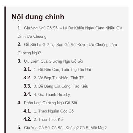
Nội dung chính
1.
Giường Ngủ Gỗ Sồi – Lý Do Khiến Ngày Càng Nhiều Gia
Đình Ưa Chuộng
2.
Gỗ Sồi Là Gì? Tại Sao Gỗ Sồi Được Ưa Chuộng Làm
Giường Ngủ?
3.
Ưu Điểm Của Giường Ngủ Gỗ Sồi
3.1.
1. Độ Bền Cao, Tuổi Thọ Lâu Dài
3.2.
2. Vẻ Đẹp Tự Nhiên, Tinh Tế
3.3.
3. Dễ Dàng Gia Công, Tạo Kiểu
3.4.
4. Giá Thành Hợp Lý
4.
Phân Loại Giường Ngủ Gỗ Sồi
4.1.
1. Theo Nguồn Gốc Gỗ
4.2.
2. Theo Thiết Kế
5.
Giường Gỗ Sồi Có Bền Không? Có Bị Mối Mọt?