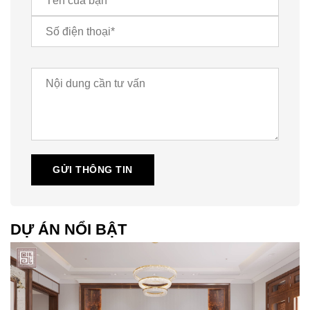
GỬI THÔNG TIN
DỰ ÁN NỔI BẬT