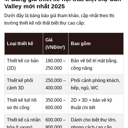
Valley mới nhất 2025
Dưới đây là bảng báo giá tham khảo, cập nhật theo thị
trường thiết kế nội thất biệt thự cao cấp:
Giá
Loại thiết kế
Bao gồm
(VNĐ/m²)
Thiết kế cơ bản
180.000 –
Bản vẽ bố trí mặt bằng,
(2D)
250.000
công năng
Thiết kế phối
250.000 –
Phối cảnh phòng khách,
cảnh 3D
400.000
bếp, ngủ, WC
Thiết kế full hồ
350.000 –
2D + 3D + bản vẽ kỹ
sơ thi công
600.000
thuật chi tiết
Thiết kế cá nhân
600.000 –
Dành cho biệt thự lớn,
hóa (Luxury)
900.000
phong cách cao cấp