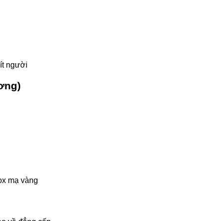
ít người
ơng)
nox mạ vàng