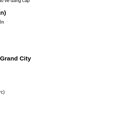
ao về đẳng cấp
n)
ên
 Grand City
ực)