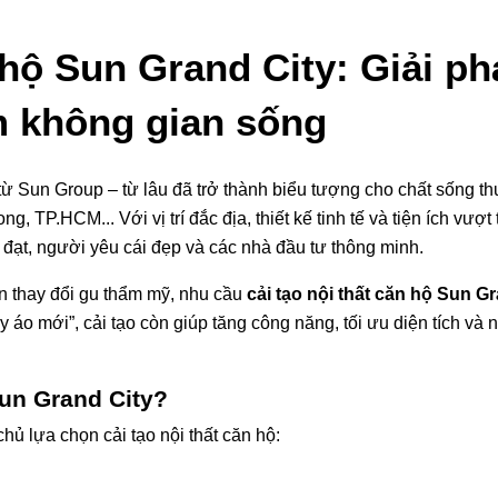
 hộ Sun Grand City: Giải p
m không gian sống
từ Sun Group – từ lâu đã trở thành biểu tượng cho chất sống t
 TP.HCM... Với vị trí đắc địa, thiết kế tinh tế và tiện ích vượt t
 đạt, người yêu cái đẹp và các nhà đầu tư thông minh.
ân thay đổi gu thẩm mỹ, nhu cầu
cải tạo nội thất căn hộ Sun G
y áo mới”, cải tạo còn giúp tăng công năng, tối ưu diện tích và
Sun Grand City?
hủ lựa chọn cải tạo nội thất căn hộ: