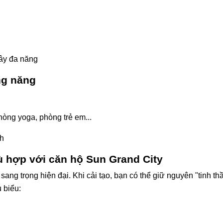
cây đa năng
ng năng
hòng yoga, phòng trẻ em...
ch
ù hợp với căn hộ Sun Grand City
ang trọng hiện đại. Khi cải tạo, bạn có thể giữ nguyên "tinh th
 biểu: