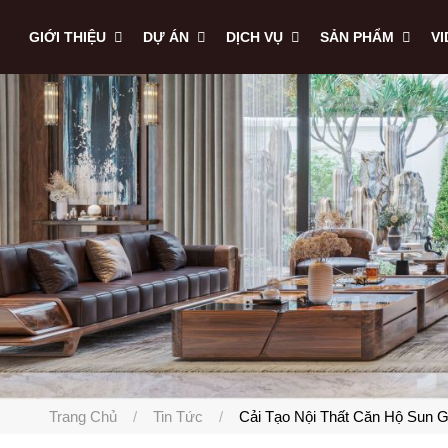
GIỚI THIỆU
DỰ ÁN
DỊCH VỤ
SẢN PHẨM
V
Trang Chủ
Tin Tức
Cải Tạo Nội Thất Căn Hộ Sun G