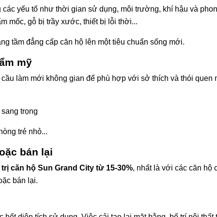
các yếu tố như thời gian sử dụng, môi trường, khí hậu và pho
mốc, gỗ bị trầy xước, thiết bị lỗi thời...
âng tầm đẳng cấp căn hộ lên một tiêu chuẩn sống mới.
thẩm mỹ
cầu làm mới không gian để phù hợp với sở thích và thói quen 
 sang trọng
hòng trẻ nhỏ...
oặc bán lại
 trị căn hộ Sun Grand City từ 15-30%
, nhất là với các căn hộ 
oặc bán lại.
ết diện tích sử dụng. Việc cải tạo lại mặt bằng, bố trí nội thất