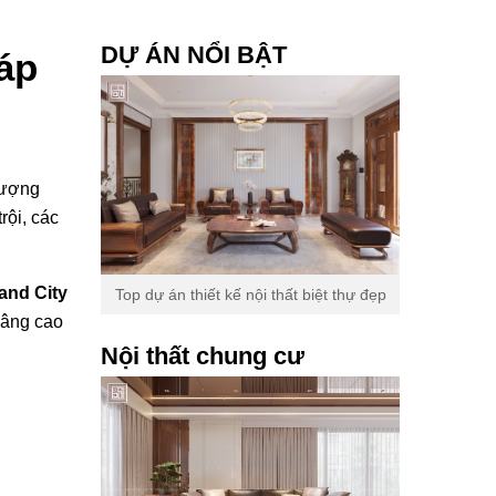
DỰ ÁN NỔI BẬT
háp
hượng
rội, các
rand City
Top dự án thiết kế nội thất biệt thự đẹp
 nâng cao
Nội thất chung cư