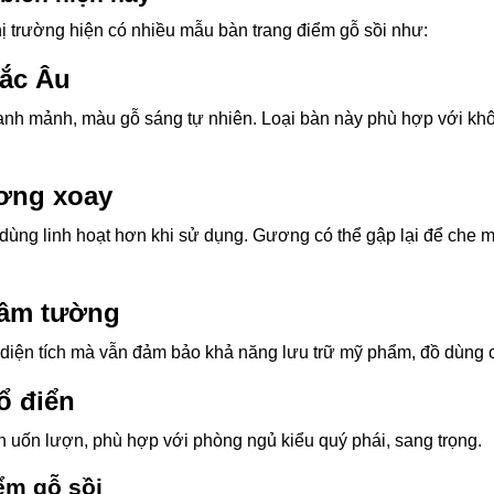
thị trường hiện có nhiều mẫu bàn trang điểm gỗ sồi như:
Bắc Âu
thanh mảnh, màu gỗ sáng tự nhiên. Loại bàn này phù hợp với kh
ương xoay
ùng linh hoạt hơn khi sử dụng. Gương có thể gập lại để che m
 âm tường
m diện tích mà vẫn đảm bảo khả năng lưu trữ mỹ phẩm, đồ dùng 
ổ điển
n uốn lượn, phù hợp với phòng ngủ kiểu quý phái, sang trọng.
ểm gỗ sồi