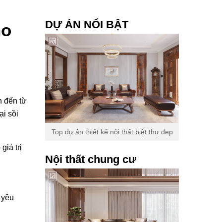
DỰ ÁN NỔI BẬT
ho
n đến từ
ại sồi
Top dự án thiết kế nội thất biệt thự đẹp
giá trị
Nội thất chung cư
 yêu