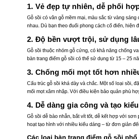
1. Vẻ đẹp tự nhiên, dễ phối hợp
Gỗ sồi có vân gỗ mềm mại, màu sắc từ vàng sáng đ
nhau. Dù bạn theo đuổi phong cách cổ điển, hiện đạ
2. Độ bền vượt trội, sử dụng lâ
Gỗ sồi thuộc nhóm gỗ cứng, có khả năng chống va đậ
bàn trang điểm gỗ sồi có thể sử dụng từ 15 – 25 n
3. Chống mối mọt tốt hơn nhiều
Cấu trúc gỗ sồi khá dày và chắc. Một số loại sồi, đ
mối mọt xâm nhập. Với điều kiện bảo quản phù hợp
4. Dễ dàng gia công và tạo kiểu
Gỗ sồi dễ bào nhẵn, bắt vít tốt, dễ kết hợp với sơ
hoạt tạo hình với nhiều kiểu dáng – từ đơn giản đ
Các loại bàn trang điểm gỗ sồi phổ