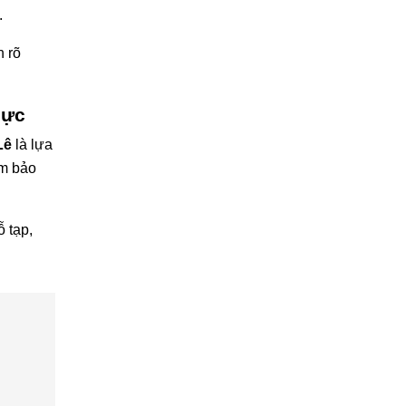
.
h rõ
mực
Lê
là lựa
ảm bảo
 tạp,