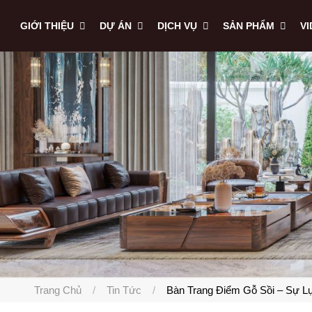
GIỚI THIỆU
DỰ ÁN
DỊCH VỤ
SẢN PHẨM
V
Trang Chủ
Tin Tức
Bàn Trang Điểm Gỗ Sồi – Sự L