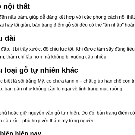
 nội thất
ến nâu trầm, giúp dễ dàng kết hợp với các phong cách nội thất
i hay tối giản, bàn trang điểm gỗ sồi đều có thể “ăn nhập” hoà
u dài
p, ít bị trầy xước, độ chịu lực tốt. Khi được tẩm sấy đúng tiê
ăm, thậm chí lâu hơn mà không bị xuống cấp nhiều.
 loại gỗ tự nhiên khác
ặc biệt là sồi trắng Mỹ, có chứa tannin – chất giúp hạn chế côn t
, bạn gần như không cần lo ngại về tình trạng mục ruỗng.
n phủ hoặc giữ nguyên vân gỗ tự nhiên. Do đó, bàn trang điểm có 
ến cầu kỳ – phù hợp với thẩm mỹ từng người.
 biến hiện nay